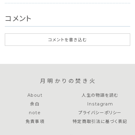
寺〜
たねでは茨城県の
場所へ出張もしてい
大人の入り口７歳ま
たいイメー
魅力を子連れマ
ますよん♪では、...
で。成長の節目
し合わせて
マ...
に...
に...
コメント
コメントを書き込む
月明かりの焚き火
About
人生の物語を読む
余白
Instagram
note
プライバシーポリシー
免責事項
特定商取引法に基づく表記