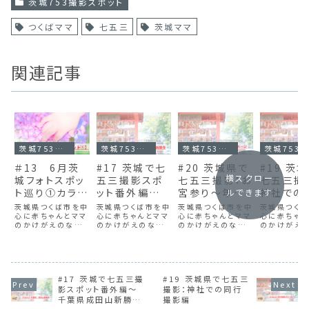
茨城753撮影スポット
つくばママ
七五三
茨城ママ
関連記事
茨城753撮影スポット
茨城753撮影スポット
茨城753撮影スポット
茨城753撮影スポット
＃13 6月茨
#17 茨城で七
#20 茨城県で
#19 茨
横スクロー
城フォトスポッ
五三撮影スポ
七五三撮影：お
七五三撮
ト巡り①カラフ
ット番外編〜
宮参り〜年齢
神社での
ルできます
ルな紫陽花＠
千葉県成田山
別のイメージ
撮影編
茨城県つくば市を中
茨城県つくば市を中
茨城県つくば市を中
茨城県つく
雨引観音・大
心に赤ちゃんとママ
新勝寺〜
心に赤ちゃんとママ
編
心に赤ちゃんとママ
心に赤ちゃん
のかけがえのない
のかけがえのない
のかけがえのない
のかけがえ
宝八幡宮
時間を「写真＝宝
時間を「写真＝宝
時間を「写真＝宝
時間を「写真
物」に変えるフォト
物」に変えるフォト
物」に変えるフォト
物」に変える
グラファーまほうの
グラファーまほうの
グラファーまほうの
グラファーま
たねの齊藤初美で
たねの齊藤初美で
たねの齊藤初美で
たねの齊藤
す。はっちゃん茨城
す。はっちゃん七五
す。はっちゃん七五
す。はっちゃ
県には全国有数の
#17 茨城で七五三撮
三シリーズの第二
#19 茨城県で七五三
三シリーズの第五
三シリーズ
フォトスポットがい
弾！！今回は、お隣
弾！！今回は、年齢
弾！！今回は
影スポット番外編〜
撮影：神社での同行
くつも存在するって
千葉県の成田山編
別のイメージ特集
での同行撮
千葉県成田山新勝
撮影編
知ってた？まほうの
です。ご希望の撮影
だよ〜赤ちゃんから
とめ！あなた